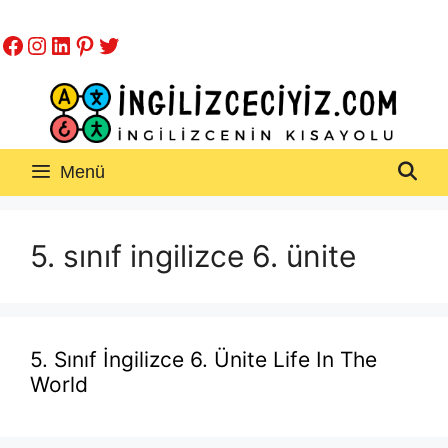
İçeriğe
Facebook
Instagram
LinkedIn
Pinterest
Twitter
atla
Menü
5. sınıf ingilizce 6. ünite
5. Sınıf İngilizce 6. Ünite Life In The
World