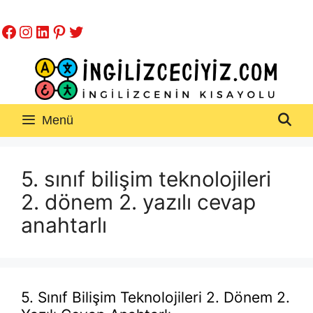
İçeriğe
Facebook
Instagram
LinkedIn
Pinterest
Twitter
atla
Menü
5. sınıf bilişim teknolojileri
2. dönem 2. yazılı cevap
anahtarlı
5. Sınıf Bilişim Teknolojileri 2. Dönem 2.