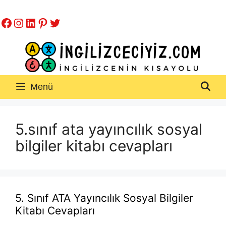
İçeriğe
Facebook
Instagram
LinkedIn
Pinterest
Twitter
atla
Menü
5.sınıf ata yayıncılık sosyal
bilgiler kitabı cevapları
5. Sınıf ATA Yayıncılık Sosyal Bilgiler
Kitabı Cevapları