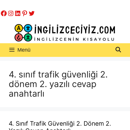
İçeriğe
Facebook
Instagram
LinkedIn
Pinterest
Twitter
atla
Menü
4. sınıf trafik güvenliği 2.
dönem 2. yazılı cevap
anahtarlı
4. Sınıf Trafik Güvenliği 2. Dönem 2.