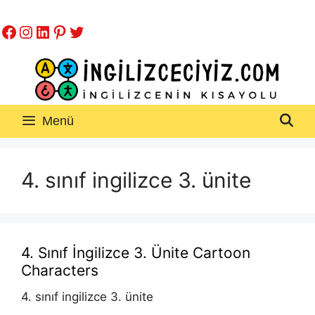
İçeriğe
Facebook
Instagram
LinkedIn
Pinterest
Twitter
atla
Menü
4. sınıf ingilizce 3. ünite
4. Sınıf İngilizce 3. Ünite Cartoon
Characters
4. sınıf ingilizce 3. ünite