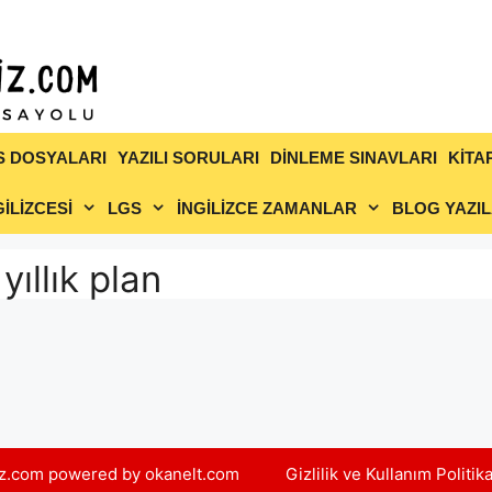
S DOSYALARI
YAZILI SORULARI
DİNLEME SINAVLARI
KİTA
İLİZCESİ
LGS
İNGİLİZCE ZAMANLAR
BLOG YAZIL
yıllık plan
yiz.com powered by okanelt.com
Gizlilik ve Kullanım Politik