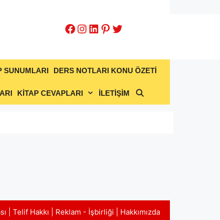
Facebook
Instagram
LinkedIn
Pinterest
Twitter
P SUNUMLARI
DERS NOTLARI KONU ÖZETİ
ARI
KİTAP CEVAPLARI
İLETİŞİM
ası
|
Telif Hakkı
|
Reklam - İşbirliği
|
Hakkımızda