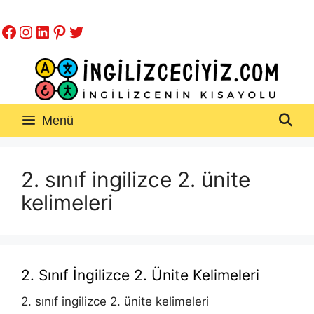
İçeriğe
Facebook
Instagram
LinkedIn
Pinterest
Twitter
atla
Menü
2. sınıf ingilizce 2. ünite
kelimeleri
2. Sınıf İngilizce 2. Ünite Kelimeleri
2. sınıf ingilizce 2. ünite kelimeleri