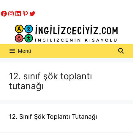
İçeriğe
Facebook
Instagram
LinkedIn
Pinterest
Twitter
atla
Menü
12. sınıf şök toplantı
tutanağı
12. Sınıf Şök Toplantı Tutanağı