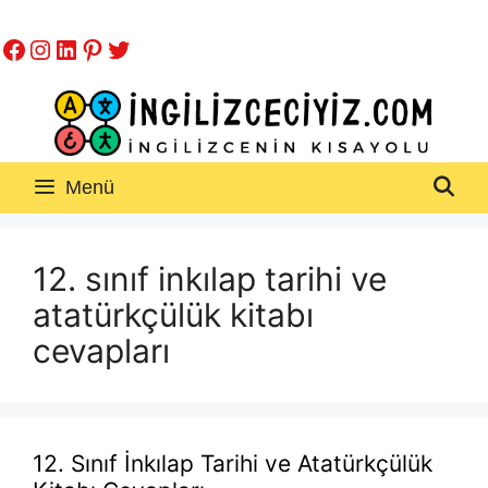
İçeriğe
Facebook
Instagram
LinkedIn
Pinterest
Twitter
atla
Menü
12. sınıf inkılap tarihi ve
atatürkçülük kitabı
cevapları
12. Sınıf İnkılap Tarihi ve Atatürkçülük