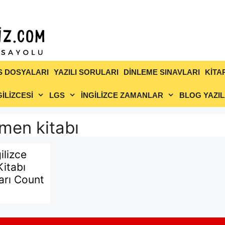
S DOSYALARI
YAZILI SORULARI
DİNLEME SINAVLARI
KİTA
İLİZCESİ
LGS
İNGİLİZCE ZAMANLAR
BLOG YAZIL
tmen kitabı
gilizce
itabı
arı Count