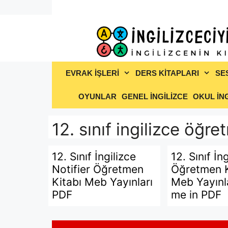
İçeriğe
atla
EVRAK İŞLERİ
DERS KİTAPLARI
SE
OYUNLAR
GENEL İNGİLİZCE
OKUL İNG
12. sınıf ingilizce öğre
12. Sınıf İngilizce
12. Sınıf İn
Notifier Öğretmen
Öğretmen K
Kitabı Meb Yayınları
Meb Yayınl
PDF
me in PDF