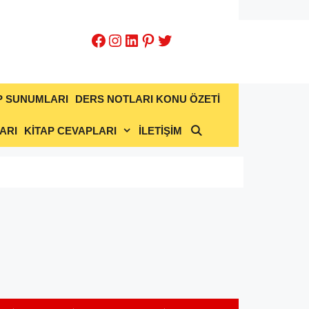
Facebook
Instagram
LinkedIn
Pinterest
Twitter
P SUNUMLARI
DERS NOTLARI KONU ÖZETİ
ARI
KİTAP CEVAPLARI
İLETİŞİM