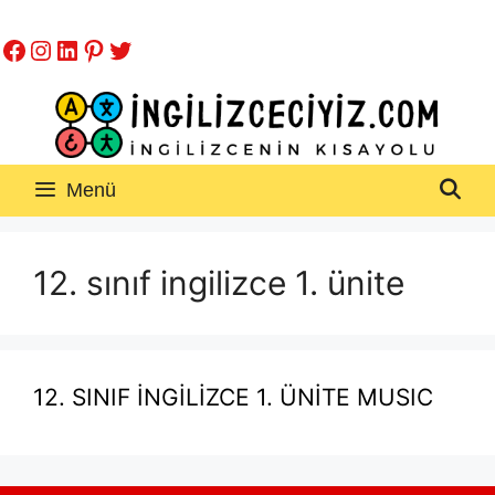
İçeriğe
Facebook
Instagram
LinkedIn
Pinterest
Twitter
atla
Menü
12. sınıf ingilizce 1. ünite
12. SINIF İNGİLİZCE 1. ÜNİTE MUSIC