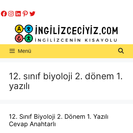
İçeriğe
Facebook
Instagram
LinkedIn
Pinterest
Twitter
atla
Menü
12. sınıf biyoloji 2. dönem 1.
yazılı
12. Sınıf Biyoloji 2. Dönem 1. Yazılı
Cevap Anahtarlı