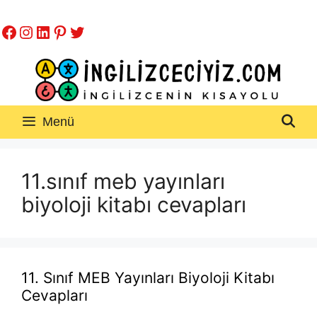
İçeriğe
Facebook
Instagram
LinkedIn
Pinterest
Twitter
atla
Menü
11.sınıf meb yayınları
biyoloji kitabı cevapları
11. Sınıf MEB Yayınları Biyoloji Kitabı
Cevapları