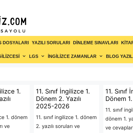
S DOSYALARI
YAZILI SORULARI
DİNLEME SINAVLARI
KİTA
İLİZCESİ
LGS
İNGİLİZCE ZAMANLAR
BLOG YAZIL
ilizce 1.
11. Sınıf İngilizce 1.
11. Sınıf İ
zılı
Dönem 2. Yazılı
Dönem 1. 
2025-2026
11. sınıf ing
izce 1. dönem
11. sınıf ingilizce 1. dönem
dönem 1. yaz
rı ve
2. yazılı soruları ve
ve cevaplar