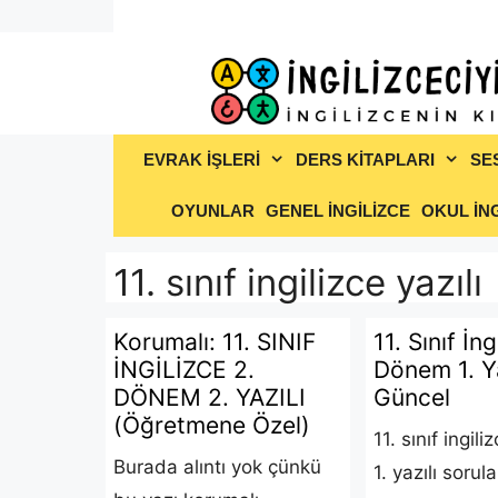
İçeriğe
atla
EVRAK İŞLERİ
DERS KİTAPLARI
SE
OYUNLAR
GENEL İNGİLİZCE
OKUL İNG
11. sınıf ingilizce yazılı
Korumalı: 11. SINIF
11. Sınıf İng
İNGİLİZCE 2.
Dönem 1. Ya
DÖNEM 2. YAZILI
Güncel
(Öğretmene Özel)
11. sınıf ingil
Burada alıntı yok çünkü
1. yazılı sorula