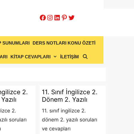
Facebook
Instagram
LinkedIn
Pinterest
Twitter
P SUNUMLARI
DERS NOTLARI KONU ÖZETİ
ARI
KİTAP CEVAPLARI
İLETİŞİM
ngilizce 2.
11. Sınıf İngilizce 2.
Yazılı
Dönem 2. Yazılı
ilizce 2.
11. sınıf ingilizce 2.
ılı soruları
dönem 2. yazılı soruları
ı
ve cevapları