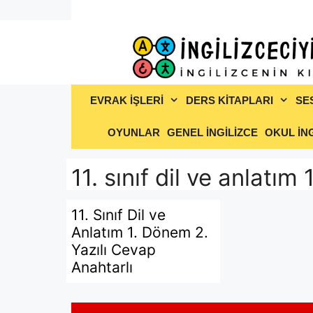
İçeriğe
atla
EVRAK İŞLERİ
DERS KİTAPLARI
SE
OYUNLAR
GENEL İNGİLİZCE
OKUL İNG
11. sınıf dil ve anlatım
11. Sınıf Dil ve
Anlatım 1. Dönem 2.
Yazılı Cevap
Anahtarlı