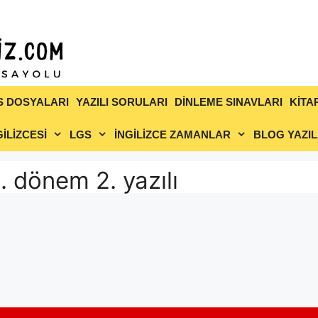
S DOSYALARI
YAZILI SORULARI
DİNLEME SINAVLARI
KİTA
İLİZCESİ
LGS
İNGİLİZCE ZAMANLAR
BLOG YAZIL
 1. dönem 2. yazılı