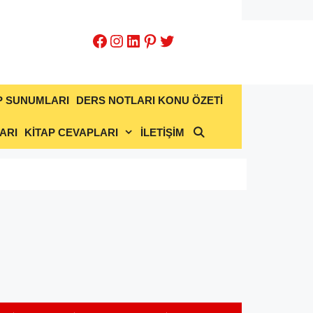
Facebook
Instagram
LinkedIn
Pinterest
Twitter
P SUNUMLARI
DERS NOTLARI KONU ÖZETİ
ARI
KİTAP CEVAPLARI
İLETİŞİM