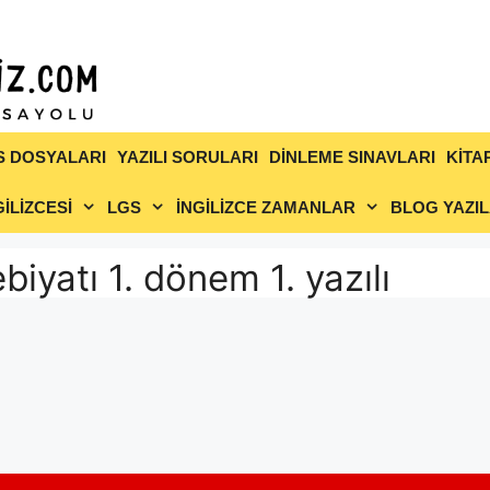
S DOSYALARI
YAZILI SORULARI
DİNLEME SINAVLARI
KİTA
İLİZCESİ
LGS
İNGİLİZCE ZAMANLAR
BLOG YAZIL
ebiyatı 1. dönem 1. yazılı