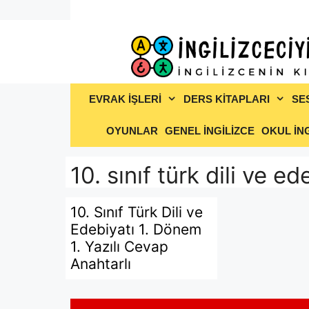
İçeriğe
atla
EVRAK İŞLERİ
DERS KİTAPLARI
SE
OYUNLAR
GENEL İNGİLİZCE
OKUL İNG
10. sınıf türk dili ve ed
10. Sınıf Türk Dili ve
Edebiyatı 1. Dönem
1. Yazılı Cevap
Anahtarlı