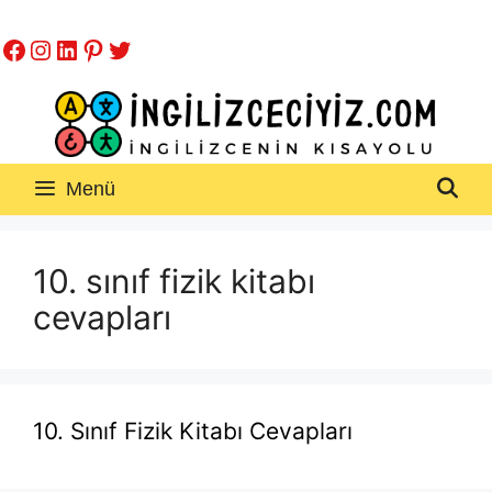
İçeriğe
Facebook
Instagram
LinkedIn
Pinterest
Twitter
atla
Menü
10. sınıf fizik kitabı
cevapları
10. Sınıf Fizik Kitabı Cevapları