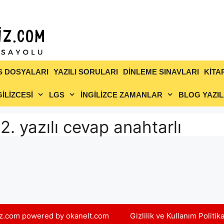
S DOSYALARI
YAZILI SORULARI
DİNLEME SINAVLARI
KİTA
İLİZCESİ
LGS
İNGİLİZCE ZAMANLAR
BLOG YAZIL
 2. yazılı cevap anahtarlı
yiz.com powered by okanelt.com
Gizlilik ve Kullanım Politik