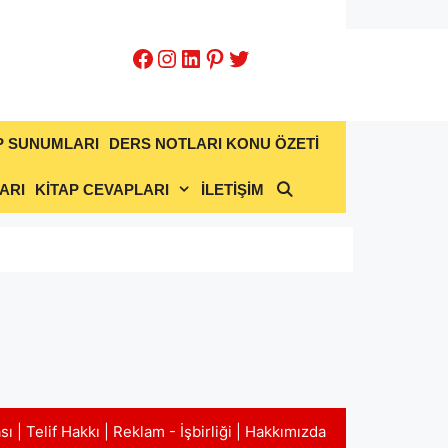
Facebook
Instagram
LinkedIn
Pinterest
Twitter
P SUNUMLARI
DERS NOTLARI KONU ÖZETİ
ARI
KİTAP CEVAPLARI
İLETİŞİM
ası
|
Telif Hakkı
|
Reklam - İşbirliği
|
Hakkımızda