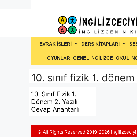
İçeriğe
atla
EVRAK İŞLERİ
DERS KİTAPLARI
SE
OYUNLAR
GENEL İNGİLİZCE
OKUL İNG
10. sınıf fizik 1. dönem
10. Sınıf Fizik 1.
Dönem 2. Yazılı
Cevap Anahtarlı
© All Rights Reserved 2019-2026 ingilizceci