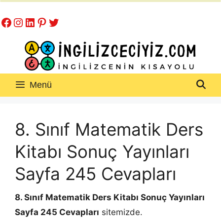
İçeriğe
Facebook
Instagram
LinkedIn
Pinterest
Twitter
atla
Menü
8. Sınıf Matematik Ders
Kitabı Sonuç Yayınları
Sayfa 245 Cevapları
8. Sınıf Matematik Ders Kitabı Sonuç Yayınları
Sayfa 245 Cevapları
sitemizde.