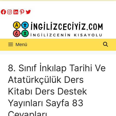
İçeriğe
Facebook
Instagram
LinkedIn
Pinterest
Twitter
atla
Menü
8. Sınıf İnkılap Tarihi Ve
Atatürkçülük Ders
Kitabı Ders Destek
Yayınları Sayfa 83
Cevapları