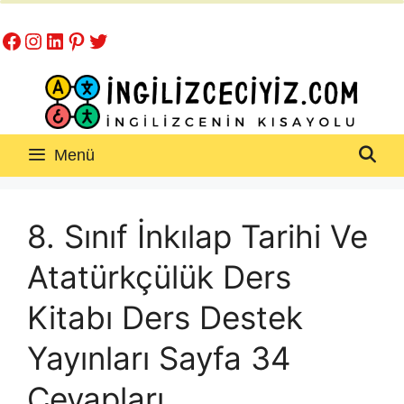
İçeriğe
Facebook
Instagram
LinkedIn
Pinterest
Twitter
atla
Menü
8. Sınıf İnkılap Tarihi Ve
Atatürkçülük Ders
Kitabı Ders Destek
Yayınları Sayfa 34
Cevapları