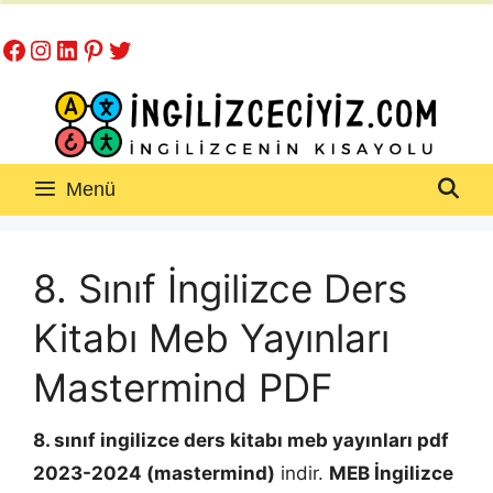
İçeriğe
Facebook
Instagram
LinkedIn
Pinterest
Twitter
atla
Menü
8. Sınıf İngilizce Ders
Kitabı Meb Yayınları
Mastermind PDF
8. sınıf ingilizce ders kitabı meb yayınları pdf
2023-2024 (mastermind)
indir.
MEB İngilizce