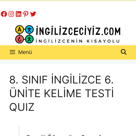
İçeriğe
Facebook
Instagram
LinkedIn
Pinterest
Twitter
atla
Menü
8. SINIF İNGİLİZCE 6.
ÜNİTE KELİME TESTİ
QUIZ