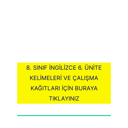
8. SINIF İNGİLİZCE 6. ÜNİTE
KELİMELERİ VE ÇALIŞMA
KAĞITLARI İÇİN BURAYA
TIKLAYINIZ