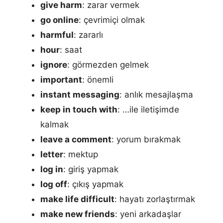
give harm
: zarar vermek
go online
: çevrimiçi olmak
harmful
: zararlı
hour
: saat
ignore
: görmezden gelmek
important
: önemli
instant messaging
: anlık mesajlaşma
keep in touch with
: …ile iletişimde
kalmak
leave a comment
: yorum bırakmak
letter
: mektup
log in
: giriş yapmak
log off
: çıkış yapmak
make life difficult
: hayatı zorlaştırmak
make new friends
: yeni arkadaşlar