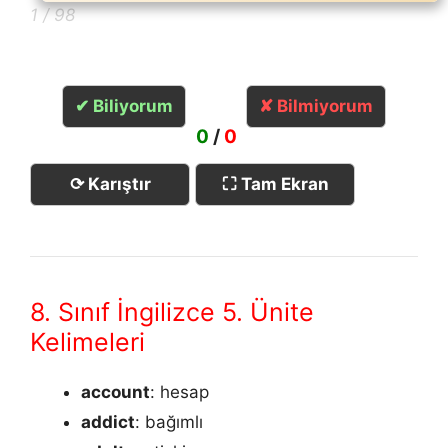
1 / 98
✔ Biliyorum
✘ Bilmiyorum
0
/
0
⟳ Karıştır
⛶ Tam Ekran
8. Sınıf İngilizce 5. Ünite
Kelimeleri
account
: hesap
addict
: bağımlı