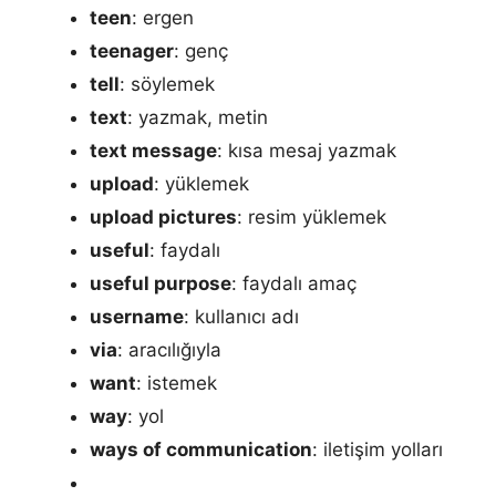
teen
: ergen
teenager
: genç
tell
: söylemek
text
: yazmak, metin
text message
: kısa mesaj yazmak
upload
: yüklemek
upload pictures
: resim yüklemek
useful
: faydalı
useful purpose
: faydalı amaç
username
: kullanıcı adı
via
: aracılığıyla
want
: istemek
way
: yol
ways of communication
: iletişim yolları