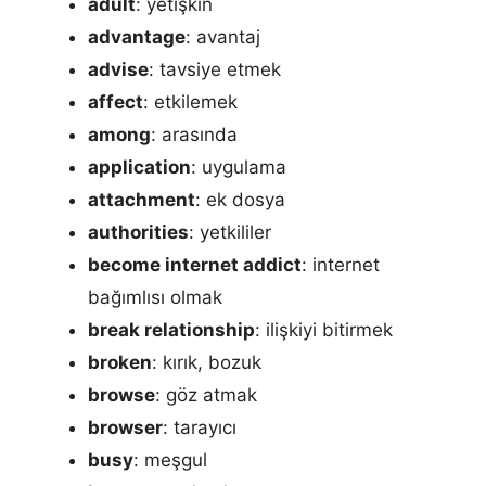
adult
: yetişkin
advantage
: avantaj
advise
: tavsiye etmek
affect
: etkilemek
among
: arasında
application
: uygulama
attachment
: ek dosya
authorities
: yetkililer
become internet addict
: internet
bağımlısı olmak
break relationship
: ilişkiyi bitirmek
broken
: kırık, bozuk
browse
: göz atmak
browser
: tarayıcı
busy
: meşgul