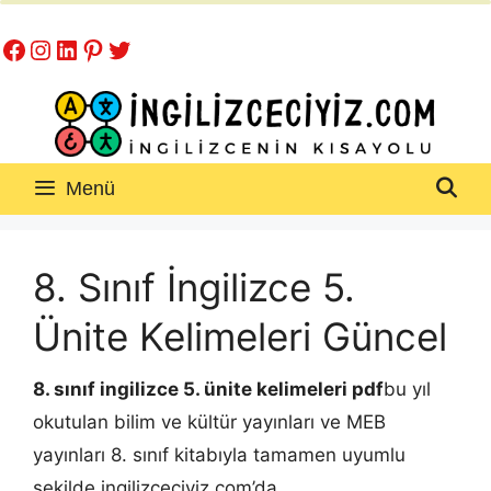
İçeriğe
Facebook
Instagram
LinkedIn
Pinterest
Twitter
atla
Menü
8. Sınıf İngilizce 5.
Ünite Kelimeleri Güncel
8. sınıf ingilizce 5. ünite kelimeleri pdf
bu yıl
okutulan bilim ve kültür yayınları ve MEB
yayınları 8. sınıf kitabıyla tamamen uyumlu
şekilde ingilizceciyiz.com’da.