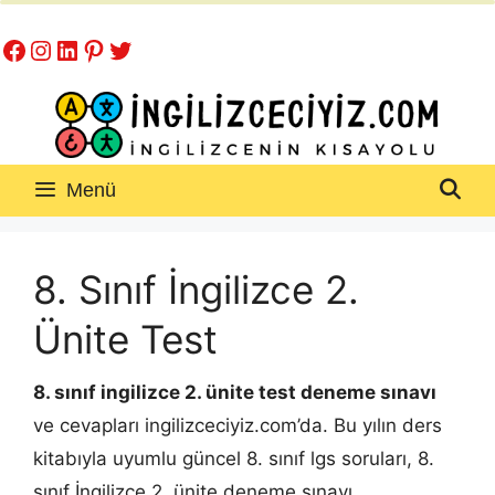
İçeriğe
Facebook
Instagram
LinkedIn
Pinterest
Twitter
atla
Menü
8. Sınıf İngilizce 2.
Ünite Test
8. sınıf ingilizce 2. ünite test deneme sınavı
ve cevapları ingilizceciyiz.com’da. Bu yılın ders
kitabıyla uyumlu güncel 8. sınıf lgs soruları, 8.
sınıf İngilizce 2. ünite deneme sınavı