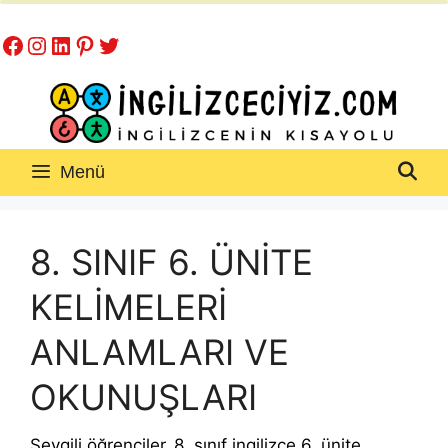
İçeriğe
Facebook
Instagram
LinkedIn
Pinterest
Twitter
atla
Menü
8. SINIF 6. ÜNİTE
KELİMELERİ
ANLAMLARI VE
OKUNUŞLARI
Sevgili öğrenciler
,
8. sınıf ingilizce 6. ünite