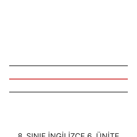
8. SINIF İNGİLİZCE 6. ÜNİTE