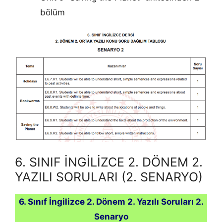
bölüm
6. SINIF İNGİLİZCE 2. DÖNEM 2.
YAZILI SORULARI (2. SENARYO)
6. Sınıf İngilizce 2. Dönem 2. Yazılı Soruları 2.
Senaryo