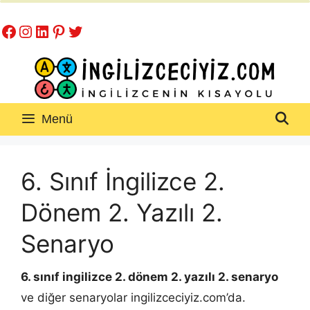
İçeriğe
Facebook
Instagram
LinkedIn
Pinterest
Twitter
atla
Menü
6. Sınıf İngilizce 2.
Dönem 2. Yazılı 2.
Senaryo
6. sınıf ingilizce 2. dönem 2. yazılı 2. senaryo
ve diğer senaryolar ingilizceciyiz.com’da.