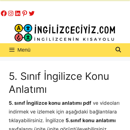
İçeriğe
Facebook
Instagram
LinkedIn
Pinterest
Twitter
atla
Menü
5. Sınıf İngilizce Konu
Anlatımı
5. sınıf İngilizce konu anlatımı pdf
ve videoları
indirmek ve izlemek için aşağıdaki bağlantılara
tıklayabilirsiniz. İngilizce
5.sınıf konu anlatımı
sayfalarını ünite ünite görüntüleyebilirsiniz.