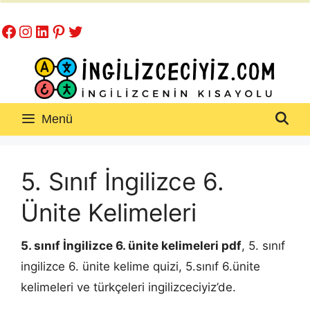
İçeriğe
Facebook
Instagram
LinkedIn
Pinterest
Twitter
atla
Menü
5. Sınıf İngilizce 6.
Ünite Kelimeleri
5. sınıf İngilizce 6. ünite kelimeleri pdf
, 5. sınıf
ingilizce 6. ünite kelime quizi, 5.sınıf 6.ünite
kelimeleri ve türkçeleri ingilizceciyiz’de.