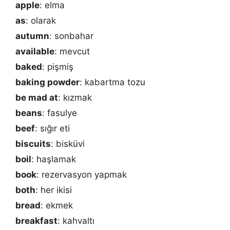
apple
: elma
as
: olarak
autumn
: sonbahar
available
: mevcut
baked
: pişmiş
baking powder
: kabartma tozu
be mad at
: kızmak
beans
: fasulye
beef
: sığır eti
biscuits
: bisküvi
boil
: haşlamak
book
: rezervasyon yapmak
both
: her ikisi
bread
: ekmek
breakfast
: kahvaltı