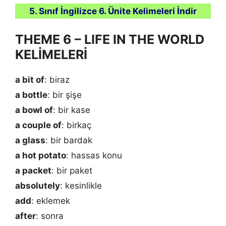
5. Sınıf İngilizce 6. Ünite Kelimeleri İndir
THEME 6 – LIFE IN THE WORLD
KELİMELERİ
a bit of
: biraz
a bottle
: bir şişe
a bowl of
: bir kase
a couple of
: birkaç
a glass
: bir bardak
a hot potato
: hassas konu
a packet
: bir paket
absolutely
: kesinlikle
add
: eklemek
after
: sonra