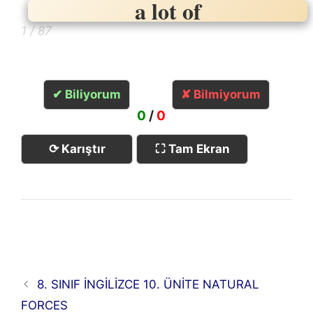
a lot of
çok
1 / 87
✔ Biliyorum
✘ Bilmiyorum
0
/
0
⟳ Karıştır
⛶ Tam Ekran
8. SINIF İNGİLİZCE 10. ÜNİTE NATURAL
FORCES