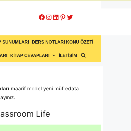
Facebook
Instagram
LinkedIn
Pinterest
Twitter
P SUNUMLARI
DERS NOTLARI KONU ÖZETİ
ARI
KİTAP CEVAPLARI
İLETİŞİM
vları
maarif model yeni müfredata
ayınız.
Classroom Life