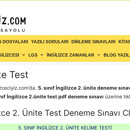
S DOSYALARI
YAZILI SORULARI
DİNLEME SINAVLARI
KİTA
İLİZCESİ
LGS
İNGİLİZCE ZAMANLAR
BLOG YAZIL
ite Test
lizceciyiz.com’da.
5. sınıf İngilizce 2. ünite deneme sına
nıf İngilizce 2.ünite test pdf deneme sınavı
üzerine tıkl
lizce 2. Ünite Test Deneme Sınavı 
5. SINIF İNGİLİZCE 2. ÜNİTE KELİME TESTİ