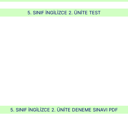
5. SINIF İNGİLİZCE 2. ÜNİTE TEST
5. SINIF İNGİLİZCE 2. ÜNİTE DENEME SINAVI PDF