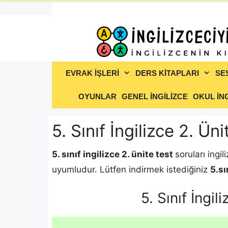
İçeriğe
atla
EVRAK İŞLERİ
DERS KİTAPLARI
SE
OYUNLAR
GENEL İNGİLİZCE
OKUL İNG
5. Sınıf İngilizce 2. Ün
5. sınıf ingilizce 2. ünite test
soruları ingi
uyumludur. Lütfen indirmek istediğiniz
5.sı
5. Sınıf İngi