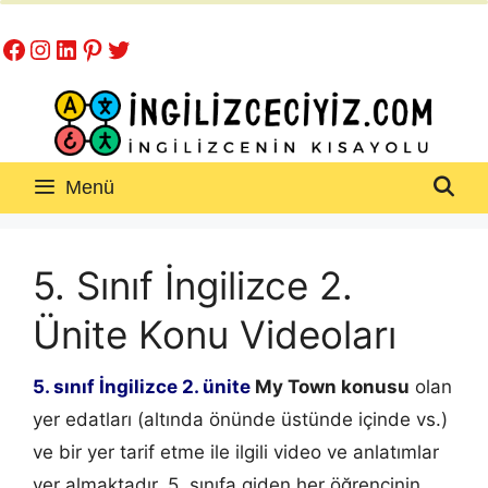
İçeriğe
Facebook
Instagram
LinkedIn
Pinterest
Twitter
atla
Menü
5. Sınıf İngilizce 2.
Ünite Konu Videoları
5. sınıf İngilizce 2. ünite
My Town konusu
olan
yer edatları (altında önünde üstünde içinde vs.)
ve bir yer tarif etme ile ilgili video ve anlatımlar
yer almaktadır. 5. sınıfa giden her öğrencinin