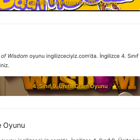
4. Sınıf 9. Ünite Baamboozle Oyunu
 of Wisdom
oyunu ingilizceciyiz.com’da. İngilizce 4. Sın
niz.
4. Sınıf 9. Ünite Cram Oyunu
ne Oyunu