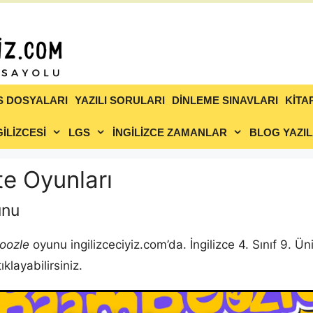
S DOSYALARI
YAZILI SORULARI
DİNLEME SINAVLARI
KİTA
İLİZCESİ
LGS
İNGİLİZCE ZAMANLAR
BLOG YAZIL
ite Oyunları
unu
oozle
oyunu ingilizceciyiz.com’da. İngilizce 4. Sınıf 9. 
layabilirsiniz.