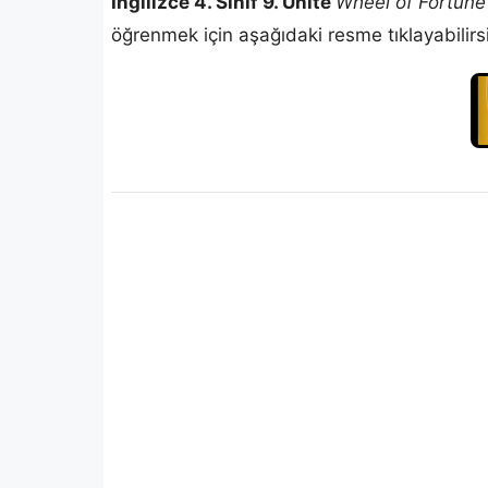
İngilizce 4. Sınıf 9. Ünite
Wheel of Fortun
öğrenmek için aşağıdaki resme tıklayabilirsi