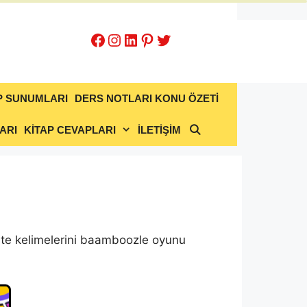
Facebook
Instagram
LinkedIn
Pinterest
Twitter
P SUNUMLARI
DERS NOTLARI KONU ÖZETİ
ARI
KİTAP CEVAPLARI
İLETİŞİM
Ünite kelimelerini baamboozle oyunu