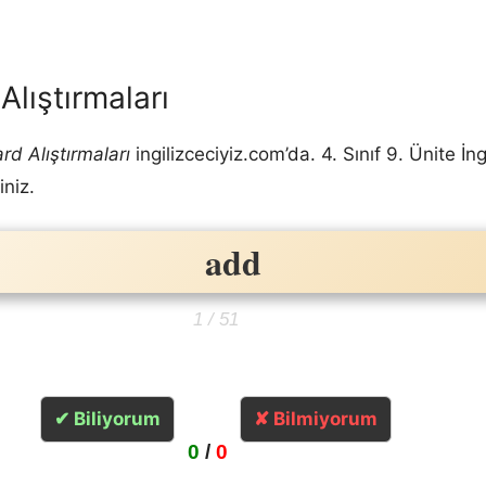
Alıştırmaları
rd Alıştırmaları
ingilizceciyiz.com’da. 4. Sınıf 9. Ünite İ
iniz.
add
eklemek
1 / 51
✔ Biliyorum
✘ Bilmiyorum
0
/
0