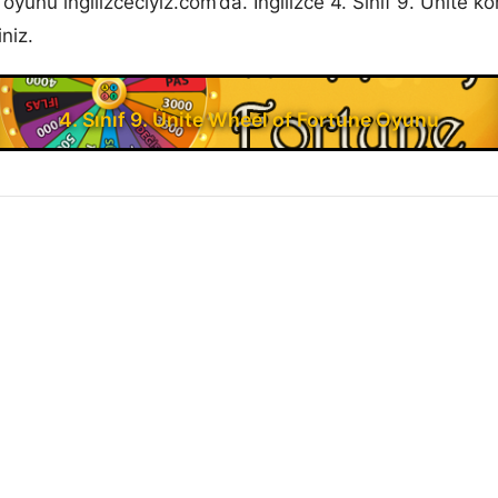
e
oyunu ingilizceciyiz.com’da. İngilizce 4. Sınıf 9. Ünite
niz.
4. Sınıf 9. Ünite Wheel of Fortune Oyunu