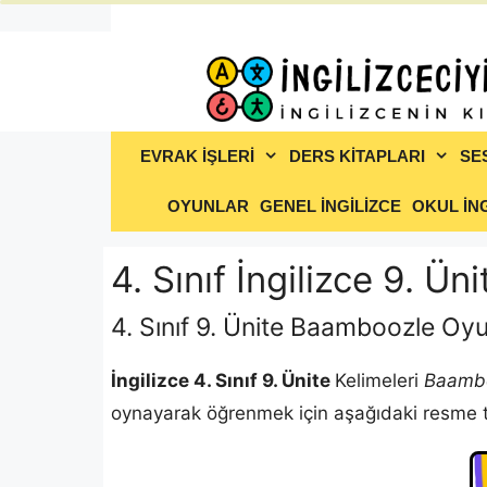
İçeriğe
atla
EVRAK İŞLERİ
DERS KİTAPLARI
SE
OYUNLAR
GENEL İNGİLİZCE
OKUL İNG
4. Sınıf İngilizce 9. Ün
4. Sınıf 9. Ünite Baamboozle Oy
İngilizce 4. Sınıf 9. Ünite
Kelimeleri
Baamb
oynayarak öğrenmek için aşağıdaki resme tık