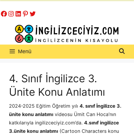
İçeriğe
Facebook
Instagram
LinkedIn
Pinterest
Twitter
atla
Menü
4. Sınıf İngilizce 3.
Ünite Konu Anlatımı
2024-2025 Eğitim Öğretim yılı
4. sınıf İngilizce 3.
ünite konu anlatımı
videosu Ümit Can Hoca’nın
katkılarıyla ingilizceciyiz.com’da.
4.sınıf ingilizce
3.ünite konu anlatımı
(Cartoon Characters konu