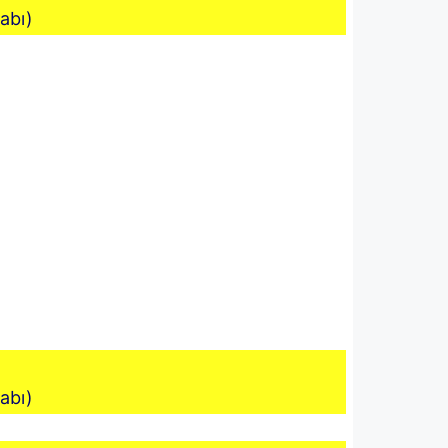
tabı)
tabı)