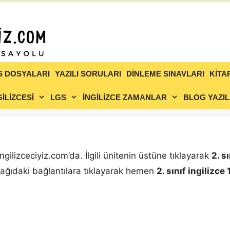
S DOSYALARI
YAZILI SORULARI
DİNLEME SINAVLARI
KİTA
İLİZCESİ
LGS
İNGİLİZCE ZAMANLAR
BLOG YAZIL
ngilizceciyiz.com’da. İlgili ünitenin üstüne tıklayarak
2. s
 Aşağıdaki bağlantılara tıklayarak hemen
2. sınıf ingilizce 1