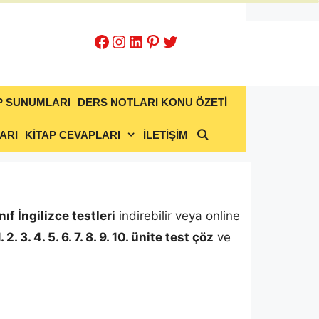
Facebook
Instagram
LinkedIn
Pinterest
Twitter
P SUNUMLARI
DERS NOTLARI KONU ÖZETİ
ARI
KİTAP CEVAPLARI
İLETİŞİM
ınıf İngilizce testleri
indirebilir veya online
. 2. 3. 4. 5. 6. 7. 8. 9. 10. ünite test çöz
ve