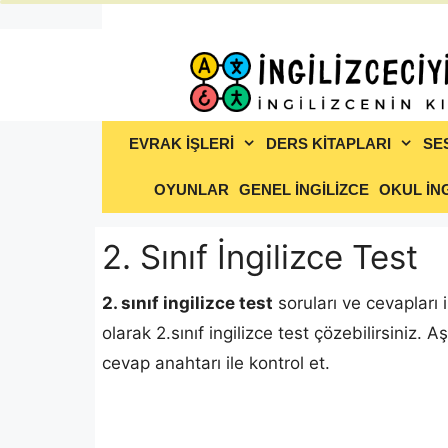
İçeriğe
atla
EVRAK İŞLERİ
DERS KİTAPLARI
SE
OYUNLAR
GENEL İNGİLİZCE
OKUL İNG
2. Sınıf İngilizce Test
2. sınıf ingilizce test
soruları ve cevapları i
olarak 2.sınıf ingilizce test çözebilirsiniz.
cevap anahtarı ile kontrol et.