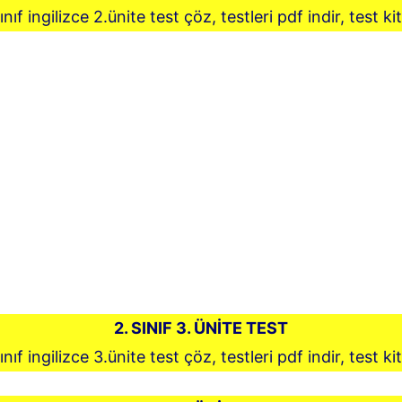
ınıf ingilizce 2.ünite test çöz, testleri pdf indir, test ki
2. SINIF 3. ÜNİTE TEST
ınıf ingilizce 3.ünite test çöz, testleri pdf indir, test ki