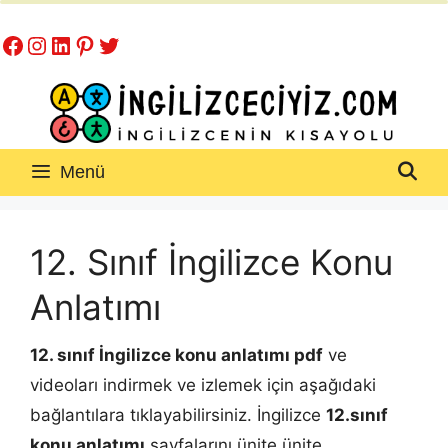
İçeriğe
Facebook
Instagram
LinkedIn
Pinterest
Twitter
atla
Menü
12. Sınıf İngilizce Konu
Anlatımı
12. sınıf İngilizce konu anlatımı pdf
ve
videoları indirmek ve izlemek için aşağıdaki
bağlantılara tıklayabilirsiniz. İngilizce
12.sınıf
konu anlatımı
sayfalarını ünite ünite