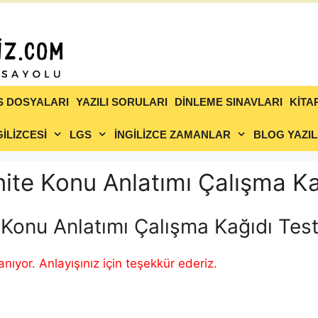
S DOSYALARI
YAZILI SORULARI
DİNLEME SINAVLARI
KİTA
İLİZCESİ
LGS
İNGİLİZCE ZAMANLAR
BLOG YAZIL
 Ünite Konu Anlatımı Çalışma Ka
te Konu Anlatımı Çalışma Kağıdı Tes
rlanıyor. Anlayışınız için teşekkür ederiz.