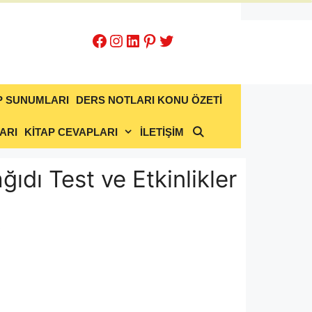
Facebook
Instagram
LinkedIn
Pinterest
Twitter
P SUNUMLARI
DERS NOTLARI KONU ÖZETİ
ARI
KİTAP CEVAPLARI
İLETİŞİM
ğıdı Test ve Etkinlikler
t