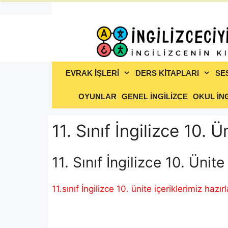
İçeriğe
atla
EVRAK İŞLERİ
DERS KİTAPLARI
SE
OYUNLAR
GENEL İNGİLİZCE
OKUL İNG
11. Sınıf İngilizce 10.
11. Sınıf İngilizce 10. Üni
11.sınıf İngilizce 10. ünite içeriklerimiz hazı