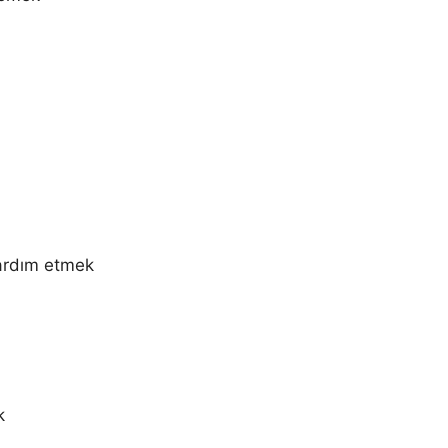
yardım etmek
k