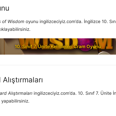
unu
s of Wisdom
oyunu ingilizceciyiz.com’da. İngilizce 10. Sı
layabilirsiniz.
10. Sınıf 7. Ünite Kelimeleri Cram Oyunu
 Alıştırmaları
ard Alıştırmaları
ingilizceciyiz.com’da. 10. Sınıf 7. Ünite 
 yapabilirsiniz.