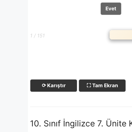
Evet
1 / 151
⟳ Karıştır
⛶ Tam Ekran
10. Sınıf İngilizce 7. Ünite