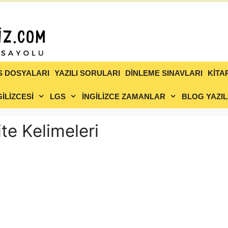
S DOSYALARI
YAZILI SORULARI
DİNLEME SINAVLARI
KİTA
İLİZCESİ
LGS
İNGİLİZCE ZAMANLAR
BLOG YAZIL
nite Kelimeleri