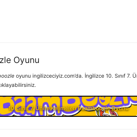
ozle Oyunu
oozle
oyunu ingilizceciyiz.com’da. İngilizce 10. Sınıf 7
layabilirsiniz.
10. Sınıf 7. Ünite Kelimeleri Baamboozle Oyunu