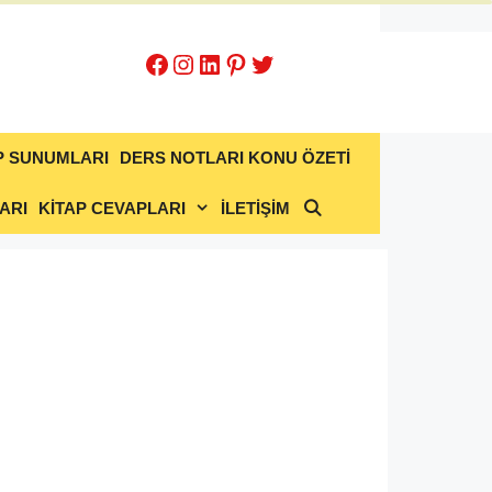
Facebook
Instagram
LinkedIn
Pinterest
Twitter
P SUNUMLARI
DERS NOTLARI KONU ÖZETİ
ARI
KİTAP CEVAPLARI
İLETİŞİM