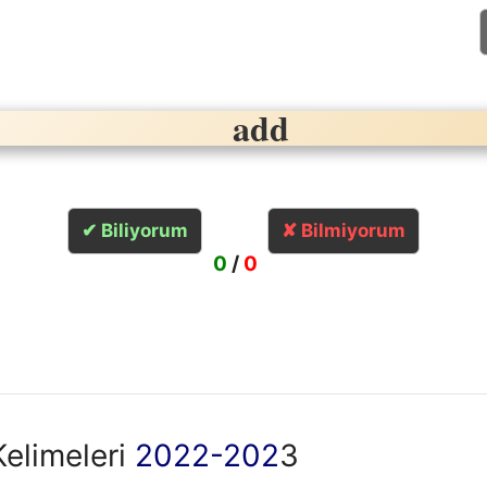
add
eklemek
✔ Biliyorum
✘ Bilmiyorum
0
/
0
 Kelimeleri
2022-202
3