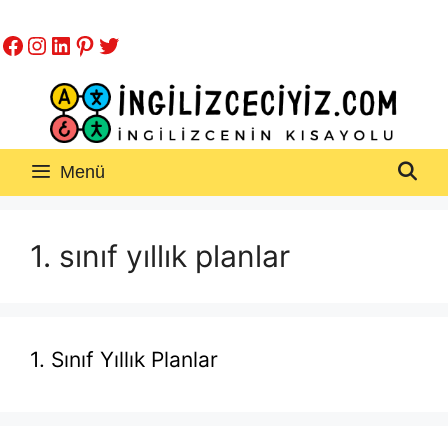
İçeriğe
Facebook
Instagram
LinkedIn
Pinterest
Twitter
atla
Menü
1. sınıf yıllık planlar
1. Sınıf Yıllık Planlar