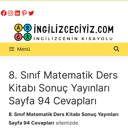
İçeriğe
Facebook
Instagram
LinkedIn
Pinterest
Twitter
atla
Menü
8. Sınıf Matematik Ders
Kitabı Sonuç Yayınları
Sayfa 94 Cevapları
8. Sınıf Matematik Ders Kitabı Sonuç Yayınları
Sayfa 94 Cevapları
sitemizde.