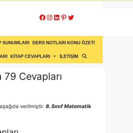
Facebook
Instagram
LinkedIn
Pinterest
Twitter
P SUNUMLARI
DERS NOTLARI KONU ÖZETİ
ARI
KİTAP CEVAPLARI
İLETİŞİM
a 79 Cevapları
aşağıda verilmiştir.
8. Sınıf Matematik
pları