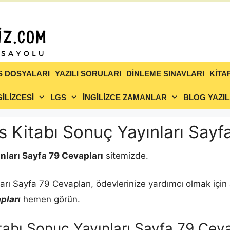
S DOSYALARI
YAZILI SORULARI
DİNLEME SINAVLARI
KİTA
İLİZCESİ
LGS
İNGİLİZCE ZAMANLAR
BLOG YAZIL
s Kitabı Sonuç Yayınları Sayf
nları Sayfa 79 Cevapları
sitemizde.
arı Sayfa 79 Cevapları, ödevlerinize yardımcı olmak için 
pları
hemen görün.
tabı Sonuç Yayınları Sayfa 79 Ceva