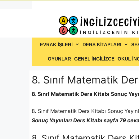
İçeriğe
atla
EVRAK İŞLERİ
DERS KİTAPLARI
SE
OYUNLAR
GENEL İNGİLİZCE
OKUL İNG
8. Sınıf Matematik Der
8. Sınıf Matematik Ders Kitabı Sonuç Yayı
8. Sınıf Matematik Ders Kitabı Sonuç Yayınl
Sonuç Yayınları Ders Kitabı sayfa 79 ceva
8. Sınıf Matematik Ders Ki