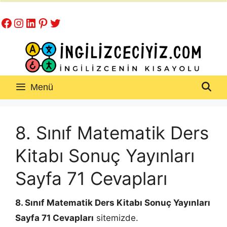
İçeriğe
Facebook
Instagram
LinkedIn
Pinterest
Twitter
atla
Menü
8. Sınıf Matematik Ders
Kitabı Sonuç Yayınları
Sayfa 71 Cevapları
8. Sınıf Matematik Ders Kitabı Sonuç Yayınları
Sayfa 71 Cevapları
sitemizde.