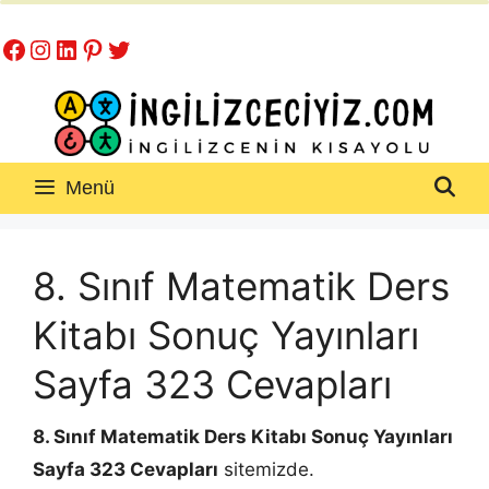
İçeriğe
Facebook
Instagram
LinkedIn
Pinterest
Twitter
atla
Menü
8. Sınıf Matematik Ders
Kitabı Sonuç Yayınları
Sayfa 323 Cevapları
8. Sınıf Matematik Ders Kitabı Sonuç Yayınları
Sayfa 323 Cevapları
sitemizde.