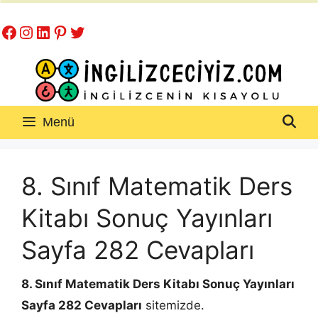
İçeriğe
Facebook
Instagram
LinkedIn
Pinterest
Twitter
atla
Menü
8. Sınıf Matematik Ders
Kitabı Sonuç Yayınları
Sayfa 282 Cevapları
8. Sınıf Matematik Ders Kitabı Sonuç Yayınları
Sayfa 282 Cevapları
sitemizde.