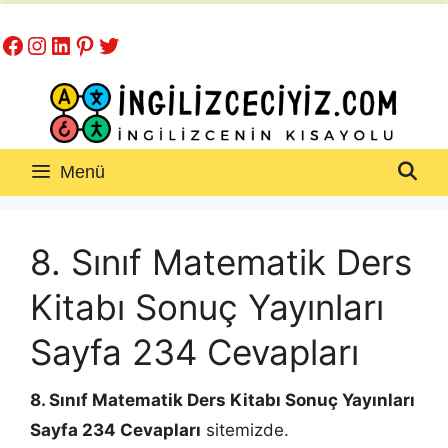
İçeriğe
Facebook
Instagram
LinkedIn
Pinterest
Twitter
atla
Menü
8. Sınıf Matematik Ders
Kitabı Sonuç Yayınları
Sayfa 234 Cevapları
8. Sınıf Matematik Ders Kitabı Sonuç Yayınları
Sayfa 234 Cevapları
sitemizde.