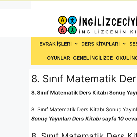
İçeriğe
atla
EVRAK İŞLERİ
DERS KİTAPLARI
SE
OYUNLAR
GENEL İNGİLİZCE
OKUL İNG
8. Sınıf Matematik Der
8. Sınıf Matematik Ders Kitabı Sonuç Yayı
8. Sınıf Matematik Ders Kitabı Sonuç Yayınl
Sonuç Yayınları Ders Kitabı sayfa 10 ceva
8. Sınıf Matematik Ders Ki