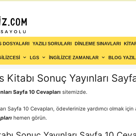
S DOSYALARI
YAZILI SORULARI
DİNLEME SINAVLARI
KİTA
İLİZCESİ
LGS
İNGİLİZCE ZAMANLAR
BLOG YAZIL
s Kitabı Sonuç Yayınları Sayf
nları Sayfa 10 Cevapları
sitemizde.
arı Sayfa 10 Cevapları, ödevlerinize yardımcı olmak için 
pları
hemen görün.
tabı Sonuç Yayınları Sayfa 10 Ceva