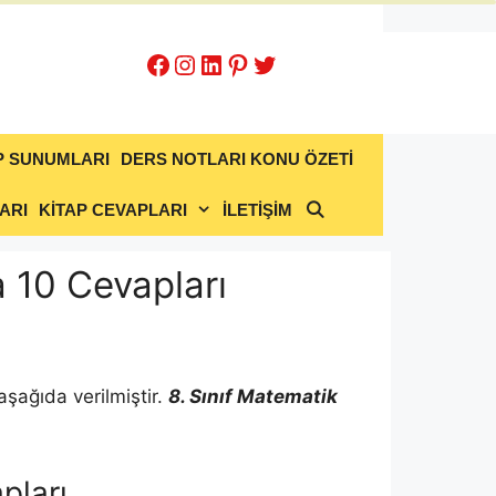
Facebook
Instagram
LinkedIn
Pinterest
Twitter
P SUNUMLARI
DERS NOTLARI KONU ÖZETİ
ARI
KİTAP CEVAPLARI
İLETİŞİM
a 10 Cevapları
aşağıda verilmiştir.
8. Sınıf Matematik
pları