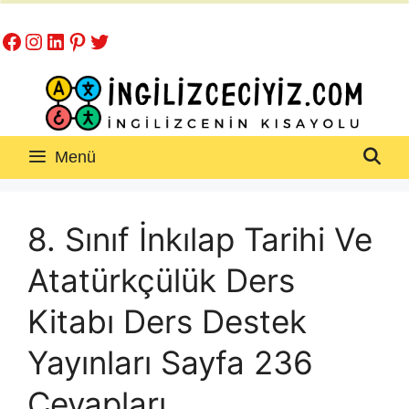
İçeriğe
Facebook
Instagram
LinkedIn
Pinterest
Twitter
atla
Menü
8. Sınıf İnkılap Tarihi Ve
Atatürkçülük Ders
Kitabı Ders Destek
Yayınları Sayfa 236
Cevapları