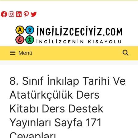
İçeriğe
Facebook
Instagram
LinkedIn
Pinterest
Twitter
atla
Menü
8. Sınıf İnkılap Tarihi Ve
Atatürkçülük Ders
Kitabı Ders Destek
Yayınları Sayfa 171
Cevapları