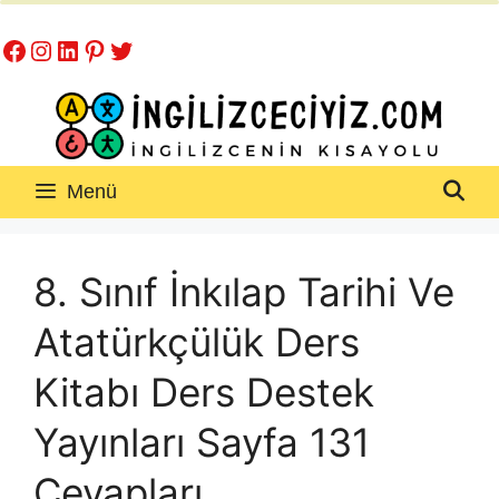
İçeriğe
Facebook
Instagram
LinkedIn
Pinterest
Twitter
atla
Menü
8. Sınıf İnkılap Tarihi Ve
Atatürkçülük Ders
Kitabı Ders Destek
Yayınları Sayfa 131
Cevapları