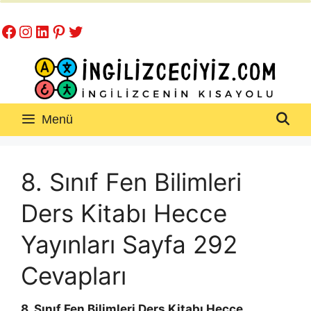
İçeriğe
Facebook
Instagram
LinkedIn
Pinterest
Twitter
atla
Menü
8. Sınıf Fen Bilimleri
Ders Kitabı Hecce
Yayınları Sayfa 292
Cevapları
8. Sınıf Fen Bilimleri Ders Kitabı Hecce